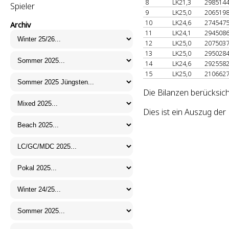
8
LK21,3
298514
Spieler
9
LK25,0
206519
10
LK24,6
274547
Archiv
11
LK24,1
294508
12
LK25,0
207503
13
LK25,0
295028
14
LK24,6
292558
15
LK25,0
210662
Die Bilanzen berücksic
Dies ist ein Auszug de