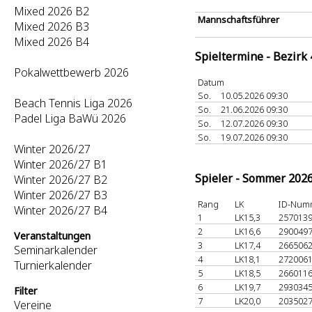
Mixed 2026 B2
Mannschaftsführer
Mixed 2026 B3
Mixed 2026 B4
Spieltermine - Bezirk
Pokalwettbewerb 2026
Datum
So.
10.05.2026 09:30
Beach Tennis Liga 2026
So.
21.06.2026 09:30
Padel Liga BaWü 2026
So.
12.07.2026 09:30
So.
19.07.2026 09:30
Winter 2026/27
Winter 2026/27 B1
Spieler - Sommer 202
Winter 2026/27 B2
Winter 2026/27 B3
Rang
LK
ID-Num
Winter 2026/27 B4
1
LK15,3
257013
2
LK16,6
290049
Veranstaltungen
3
LK17,4
266506
Seminarkalender
4
LK18,1
272006
Turnierkalender
5
LK18,5
266011
6
LK19,7
293034
Filter
7
LK20,0
203502
Vereine