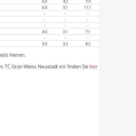
3:3
4:2
7:5
6:0
5:1
11:1
-
-
-
-
-
-
-
-
-
4:0
3:1
7:1
-
-
-
5:0
3:2
8:2
e(n) Herren.
s TC Grün-Weiss Neustadt e.V. finden Sie
hier