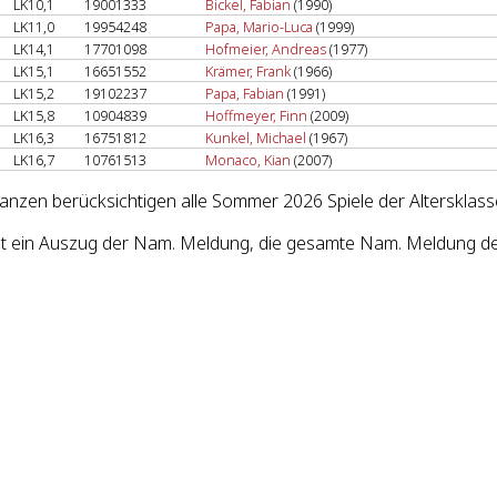
LK10,1
19001333
Bickel, Fabian
(1990)
LK11,0
19954248
Papa, Mario-Luca
(1999)
LK14,1
17701098
Hofmeier, Andreas
(1977)
LK15,1
16651552
Krämer, Frank
(1966)
LK15,2
19102237
Papa, Fabian
(1991)
LK15,8
10904839
Hoffmeyer, Finn
(2009)
LK16,3
16751812
Kunkel, Michael
(1967)
LK16,7
10761513
Monaco, Kian
(2007)
lanzen berücksichtigen alle Sommer 2026 Spiele der Altersklass
st ein Auszug der Nam. Meldung, die gesamte Nam. Meldung de