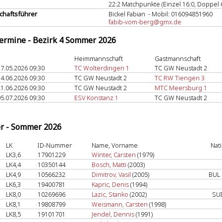
22:2 Matchpunkte (Einzel 16:0, Doppel 6
haftsführer
Bickel Fabian - Mobil: 016094851960
fabib-vom-berg@gmx.de
termine - Bezirk 4 Sommer 2026
Heimmannschaft
Gastmannschaft
7.05.2026 09:30
TC Wolterdingen 1
TC GW Neustadt 2
4.06.2026 09:30
TC GW Neustadt 2
TC RW Tiengen 3
1.06.2026 09:30
TC GW Neustadt 2
MTC Meersburg 1
5.07.2026 09:30
ESV Konstanz 1
TC GW Neustadt 2
er - Sommer 2026
LK
ID-Nummer
Name, Vorname
Nat
LK3,6
17901229
Winter, Carsten
(1979)
LK4,4
10350144
Bosch, Matti
(2003)
LK4,9
10566232
Dimitrov, Vasil
(2005)
BUL
LK6,3
19400781
Kapric, Denis
(1994)
LK8,0
10269696
Lazic, Stanko
(2002)
SU
LK8,1
19808799
Weismann, Carsten
(1998)
LK8,5
19101701
Jendel, Dennis
(1991)