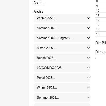
8
Spieler
9
10
Archiv
11
12
13
14
15
Die Bi
Dies i
.