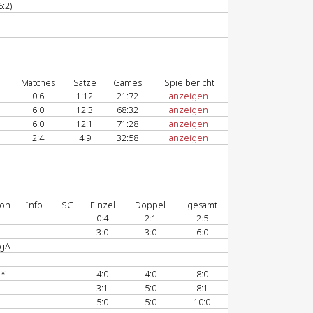
:2)
Matches
Sätze
Games
Spielbericht
0:6
1:12
21:72
anzeigen
6:0
12:3
68:32
anzeigen
6:0
12:1
71:28
anzeigen
2:4
4:9
32:58
anzeigen
ion
Info
SG
Einzel
Doppel
gesamt
0:4
2:1
2:5
3:0
3:0
6:0
 gA
-
-
-
-
-
-
I*
4:0
4:0
8:0
3:1
5:0
8:1
5:0
5:0
10:0