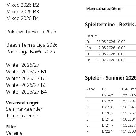
Mixed 2026 B2
Mannschaftsführer
Mixed 2026 B3
Mixed 2026 B4
Spieltermine - Bezirk
Pokalwettbewerb 2026
Datum
Fr.
08.05.2026 10:00
Beach Tennis Liga 2026
So.
17.05.2026 10:00
Padel Liga BaWü 2026
Fr.
12.06.2026 10:00
Fr.
10.07.2026 10:00
Winter 2026/27
Winter 2026/27 B1
Spieler - Sommer 202
Winter 2026/27 B2
Winter 2026/27 B3
Rang
LK
ID-Num
Winter 2026/27 B4
1
LK14,5
155021
2
LK15,5
152029
Veranstaltungen
3
LK19,6
156584
Seminarkalender
4
LK20,2
155026
Turnierkalender
5
LK21,3
150030
6
LK21,7
155023
Filter
7
LK22,1
151030
Vereine