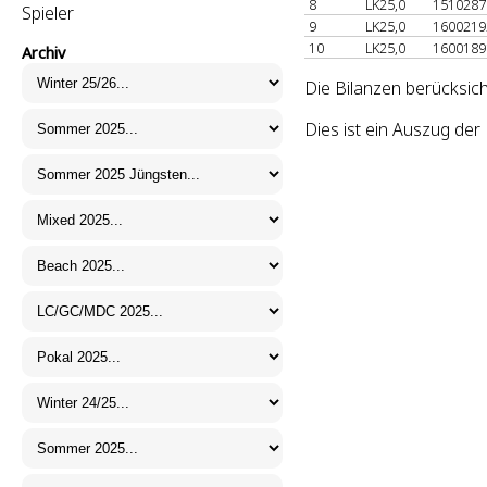
8
LK25,0
151028
Spieler
9
LK25,0
160021
10
LK25,0
160018
Archiv
Die Bilanzen berücksich
Dies ist ein Auszug de