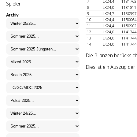
7
LK24,4
113176
Spieler
8
LK24,0
113181
9
LK24,7
113039
Archiv
10
LK24,4
115006
11
LK24,4
115090
12
LK24,0
114174
13
LK24,0
114174
14
LK24,0
114174
Die Bilanzen berücksich
Dies ist ein Auszug de