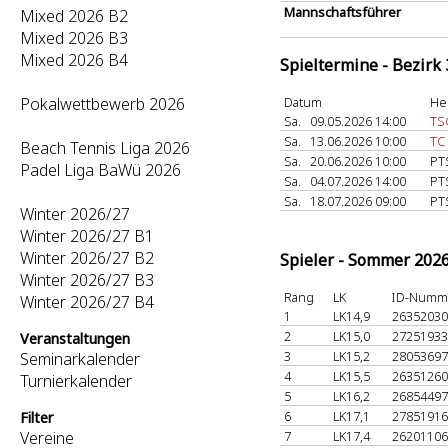
Mannschaftsführer
Mixed 2026 B2
Mixed 2026 B3
Mixed 2026 B4
Spieltermine - Bezirk
Pokalwettbewerb 2026
Datum
He
Sa.
09.05.2026 14:00
TS
Sa.
13.06.2026 10:00
TC
Beach Tennis Liga 2026
Sa.
20.06.2026 10:00
PT
Padel Liga BaWü 2026
Sa.
04.07.2026 14:00
PT
Sa.
18.07.2026 09:00
PT
Winter 2026/27
Winter 2026/27 B1
Winter 2026/27 B2
Spieler - Sommer 202
Winter 2026/27 B3
Rang
LK
ID-Numm
Winter 2026/27 B4
1
LK14,9
2635203
2
LK15,0
2725193
Veranstaltungen
3
LK15,2
2805369
Seminarkalender
4
LK15,5
2635126
Turnierkalender
5
LK16,2
2685449
6
LK17,1
2785191
Filter
Vereine
7
LK17,4
2620110