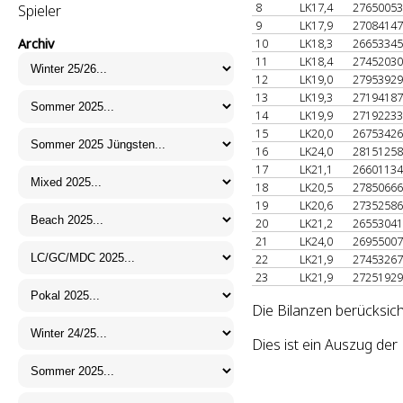
8
LK17,4
2765005
Spieler
9
LK17,9
2708414
Archiv
10
LK18,3
2665334
11
LK18,4
2745203
12
LK19,0
2795392
13
LK19,3
2719418
14
LK19,9
2719223
15
LK20,0
2675342
16
LK24,0
2815125
17
LK21,1
2660113
18
LK20,5
2785066
19
LK20,6
2735258
20
LK21,2
2655304
21
LK24,0
2695500
22
LK21,9
2745326
23
LK21,9
2725192
Die Bilanzen berücksic
Dies ist ein Auszug de