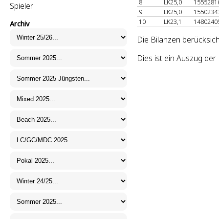
8
LK25,0
1555281
Spieler
9
LK25,0
1550234
10
LK23,1
1480240
Archiv
Die Bilanzen berücksich
Dies ist ein Auszug de