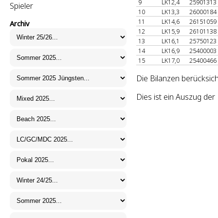
9
LK12,4
25901313
Spieler
10
LK13,3
26000184
11
LK14,6
26151059
Archiv
12
LK15,9
26101138
13
LK16,1
25750123
14
LK16,9
25400003
15
LK17,0
25400466
Die Bilanzen berücksic
Dies ist ein Auszug de