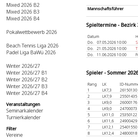
Mixed 2026 B2
Mannschaftsführer
Mixed 2026 B3
Mixed 2026 B4
Spieltermine - Bezirk
Pokalwettbewerb 2026
Datum
H
Do.
07.05.2026 10:00
S
Beach Tennis Liga 2026
Do.
21.05.2026 10:00
T
Padel Liga BaWü 2026
Do.
11.06.2026 10:00
F
Winter 2026/27
Winter 2026/27 B1
Spieler - Sommer 202
Winter 2026/27 B2
Rang
LK
ID-Numm
Winter 2026/27 B3
1
LK7,3
26150130
Winter 2026/27 B4
2
LK7,9
25501435
3
LK9,0
26000176
Veranstaltungen
4
LK9,0
24700073
Seminarkalender
5
LK11,0
25350122
Turnierkalender
6
LK11,6
24900429
7
LK12,1
25401550
Filter
8
LK12,4
24800018
Vereine