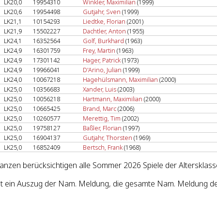
LK20,0
19954310
Winkler, Maximilian
(1999)
LK20,6
19954498
Gutjahr, Sven
(1999)
LK21,1
10154293
Liedtke, Florian
(2001)
LK21,9
15502227
Dachtler, Anton
(1955)
LK24,1
16352564
Golf, Burkhard
(1963)
LK24,9
16301759
Frey, Martin
(1963)
LK24,9
17301142
Hager, Patrick
(1973)
LK24,9
19966041
D'Arino, Julian
(1999)
LK24,0
10067218
Hagehülsmann, Maximilian
(2000)
LK25,0
10356683
Xander, Luis
(2003)
LK25,0
10056218
Hartmann, Maximilian
(2000)
LK25,0
10665425
Brand, Marc
(2006)
LK25,0
10260577
Merettig, Tim
(2002)
LK25,0
19758127
Baßler, Florian
(1997)
LK25,0
16904137
Gutjahr, Thorsten
(1969)
LK25,0
16852409
Bertsch, Frank
(1968)
lanzen berücksichtigen alle Sommer 2026 Spiele der Altersklass
st ein Auszug der Nam. Meldung, die gesamte Nam. Meldung des