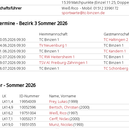
15:39 Matchpunkte (Einzel 11:25, Doppel
haftsführer
Weiß Rico - Mobil: 01512 3396172
sportwarte@tc-binzen.de
termine - Bezirk 3 Sommer 2026
Heimmannschaft
Gastmannschaf
0.05.2026 09:30
TC Binzen 1
TC Haltingen 2
4.06.2026 09:30
TV Neuenburg 1
TC Binzen 1
1.06.2026 09:30
TC Binzen 1
TC Kandern 1
2.07.2026 09:30
TC RW Heitersheim 1
TC Binzen 1
9.07.2026 09:30
TSV Al. Freiburg-Zähringen 1
TC Binzen 1
6.07.2026 09:30
TC Binzen 1
TC Schönberg
er - Sommer 2026
LK
ID-Nummer
Name, Vorname
LK11,4
19954309
Frey, Lukas
(1999)
LK14,9
10052596
Bertsch, Christian
(2000)
LK16,2
19751004
Weiß, Rico
(1997)
LK17,1
10053217
Cerff, Niclas
(2000)
LK19,0
19351055
Munz, Nicolas
(1993)