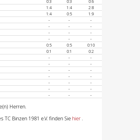
0:3
0:3
0:6
1:4
1:4
2:8
1:4
0:5
1:9
-
-
-
-
-
-
-
-
-
-
-
-
0:5
0:5
0:10
0:1
0:1
0:2
-
-
-
-
-
-
-
-
-
-
-
-
-
-
-
-
-
-
-
-
-
e(n) Herren.
 TC Binzen 1981 e.V. finden Sie
hier
.