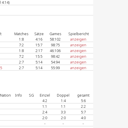
 4:14)
t
Matches
Sätze
Games
Spielbericht
1:8
4:16
58:102
anzeigen
7:2
15:7
98:75
anzeigen
1:8
2:17
46:106
anzeigen
7:2
15:5
98:42
anzeigen
2:7
5:14
54:94
anzeigen
 5
2:7
5:14
55:99
anzeigen
Nation
Info
SG
Einzel
Doppel
gesamt
4:2
1:4
5:6
1:1
1:1
2:2
2:4
3:3
5:7
2:0
2:0
4:0
-
-
-