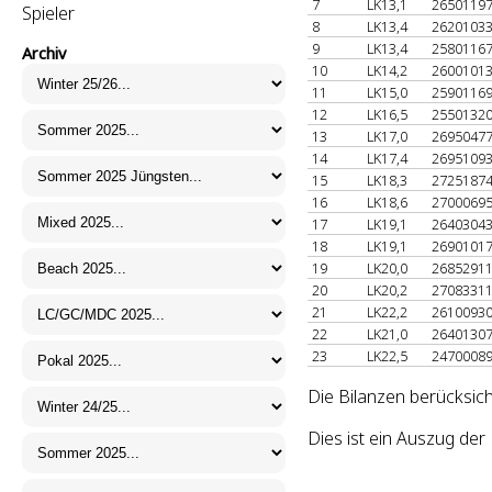
7
LK13,1
2650119
Spieler
8
LK13,4
2620103
9
LK13,4
2580116
Archiv
10
LK14,2
2600101
11
LK15,0
2590116
12
LK16,5
2550132
13
LK17,0
2695047
14
LK17,4
2695109
15
LK18,3
2725187
16
LK18,6
2700069
17
LK19,1
2640304
18
LK19,1
2690101
19
LK20,0
2685291
20
LK20,2
2708331
21
LK22,2
2610093
22
LK21,0
2640130
23
LK22,5
2470008
Die Bilanzen berücksic
Dies ist ein Auszug de