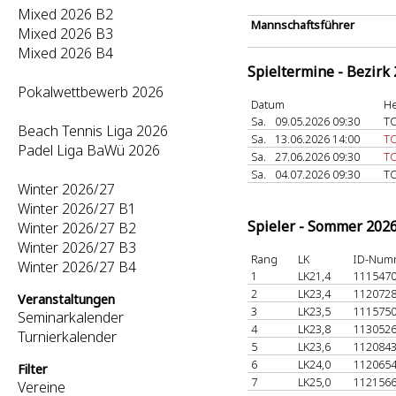
Mixed 2026 B2
Mannschaftsführer
Mixed 2026 B3
Mixed 2026 B4
Spieltermine - Bezirk
Pokalwettbewerb 2026
Datum
He
Sa.
09.05.2026 09:30
TC
Beach Tennis Liga 2026
Sa.
13.06.2026 14:00
TC
Padel Liga BaWü 2026
Sa.
27.06.2026 09:30
TC
Sa.
04.07.2026 09:30
TC
Winter 2026/27
Winter 2026/27 B1
Spieler - Sommer 202
Winter 2026/27 B2
Winter 2026/27 B3
Rang
LK
ID-Num
Winter 2026/27 B4
1
LK21,4
111547
2
LK23,4
112072
Veranstaltungen
3
LK23,5
111575
Seminarkalender
4
LK23,8
113052
Turnierkalender
5
LK23,6
112084
6
LK24,0
112065
Filter
7
LK25,0
112156
Vereine