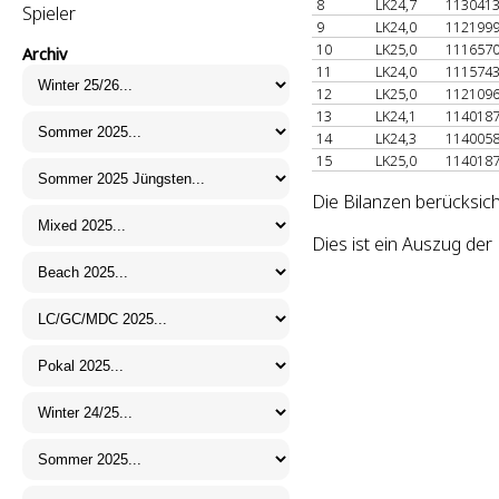
8
LK24,7
113041
Spieler
9
LK24,0
112199
10
LK25,0
111657
Archiv
11
LK24,0
111574
12
LK25,0
112109
13
LK24,1
114018
14
LK24,3
114005
15
LK25,0
114018
Die Bilanzen berücksic
Dies ist ein Auszug de