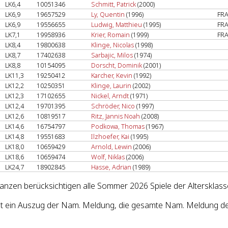
LK6,4
10051346
Schmitt, Patrick
(2000)
LK6,9
19657529
Ly, Quentin
(1996)
FR
LK6,9
19556655
Ludwig, Matthieu
(1995)
FR
LK7,1
19958936
Krier, Romain
(1999)
FR
LK8,4
19800638
Klinge, Nicolas
(1998)
LK8,7
17402638
Sarbajic, Milos
(1974)
LK8,8
10154095
Dorscht, Dominik
(2001)
LK11,3
19250412
Karcher, Kevin
(1992)
LK12,2
10250351
Klinge, Laurin
(2002)
LK12,3
17102655
Nickel, Arndt
(1971)
LK12,4
19701395
Schröder, Nico
(1997)
LK12,6
10819517
Ritz, Jannis Noah
(2008)
LK14,6
16754797
Podkowa, Thomas
(1967)
LK14,8
19551683
Ilzhoefer, Kai
(1995)
LK18,0
10659429
Arnold, Lewin
(2006)
LK18,6
10659474
Wolf, Niklas
(2006)
LK24,7
18902845
Hasse, Adrian
(1989)
lanzen berücksichtigen alle Sommer 2026 Spiele der Altersklass
st ein Auszug der Nam. Meldung, die gesamte Nam. Meldung de