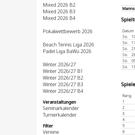
Mixed 2026 B2
Mannsc
Mixed 2026 B3
Mixed 2026 B4
Spiel
Pokalwettbewerb 2026
Datum
So.
10
So.
17
Beach Tennis Liga 2026
So.
21
Padel Liga BaWü 2026
So.
28
So.
05
Winter 2026/27
So.
19
Winter 2026/27 B1
Winter 2026/27 B2
Winter 2026/27 B3
Spiel
Winter 2026/27 B4
Rang
1
Veranstaltungen
2
Seminarkalender
3
Turnierkalender
4
5
Filter
Vereine
6