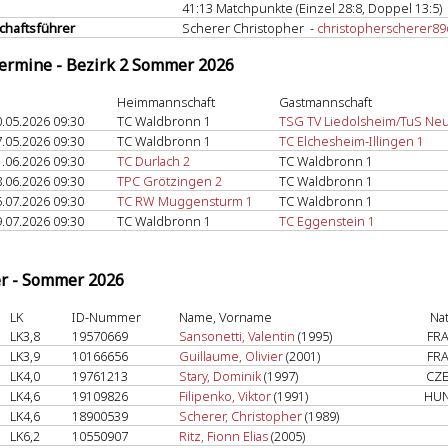
41:13 Matchpunkte (Einzel 28:8, Doppel 13:5)
haftsführer
Scherer Christopher -
christopherscherer
termine - Bezirk 2 Sommer 2026
Heimmannschaft
Gastmannschaft
.05.2026 09:30
TC Waldbronn 1
TSG TV Liedolsheim/TuS Neu
.05.2026 09:30
TC Waldbronn 1
TC Elchesheim-Illingen 1
.06.2026 09:30
TC Durlach 2
TC Waldbronn 1
.06.2026 09:30
TPC Grötzingen 2
TC Waldbronn 1
.07.2026 09:30
TC RW Muggensturm 1
TC Waldbronn 1
.07.2026 09:30
TC Waldbronn 1
TC Eggenstein 1
er - Sommer 2026
LK
ID-Nummer
Name, Vorname
Na
LK3,8
19570669
Sansonetti, Valentin
(1995)
FR
LK3,9
10166656
Guillaume, Olivier
(2001)
FR
LK4,0
19761213
Stary, Dominik
(1997)
CZ
LK4,6
19109826
Filipenko, Viktor
(1991)
HU
LK4,6
18900539
Scherer, Christopher
(1989)
LK6,2
10550907
Ritz, Fionn Elias
(2005)