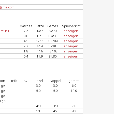
89@me.com
Matches
Sätze
Games
Spielbericht
reut 1
7:2
14:7
84:70
anzeigen
9:0
18:1
104:33
anzeigen
4:5
12:11
100:89
anzeigen
2:7
4:14
39:91
anzeigen
1:8
4:16
43:103
anzeigen
5:4
11:9
91:80
anzeigen
tion
Info
SG
Einzel
Doppel
gesamt
A gA
3:0
3:0
6:0
A gA
5:0
5:0
10:0
E gA
-
-
-
N gA
-
-
-
4:0
3:0
7:0
5:1
4:2
9:3