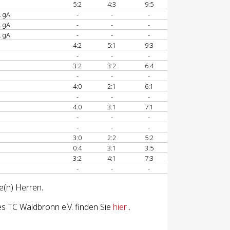
5:2
4:3
9:5
A gA
-
-
-
A gA
-
-
-
A gA
-
-
-
4:2
5:1
9:3
-
-
-
3:2
3:2
6:4
-
-
-
4:0
2:1
6:1
-
-
-
4:0
3:1
7:1
-
-
-
-
-
-
3:0
2:2
5:2
0:4
3:1
3:5
3:2
4:1
7:3
-
-
-
e(n) Herren.
s TC Waldbronn e.V. finden Sie
hier
.