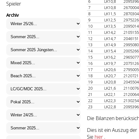
6
LK10,8
209539
Spieler
7
LK10,8
267000
8
LK11,5
287030
Archiv
9
LK12,5
297522
10
LK13,5
209501
11
LK14,2
210515
12
LK14,7
204615
13
LK14,9
299508
14
LK15,4
200526
15
LK16,2
296507
16
LK19,7
207512
17
LK20,6
279500
18
LK20,7
212072
19
LK20,8
204550
20
LK21,6
211007
21
LK22,1
212006
22
LK22,3
213025
23
LK22,8
209539
Die Bilanzen berücksic
Dies ist ein Auszug de
Sie
hier
.