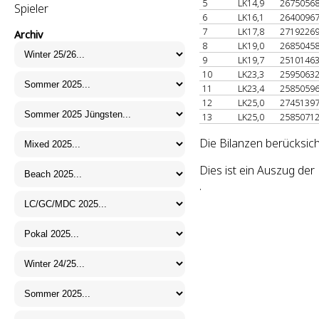
5
LK14,9
2675056
Spieler
6
LK16,1
2640096
7
LK17,8
2719226
Archiv
8
LK19,0
2685045
9
LK19,7
2510146
10
LK23,3
2595063
11
LK23,4
2585059
12
LK25,0
2745139
13
LK25,0
2585071
Die Bilanzen berücksic
Dies ist ein Auszug de
.