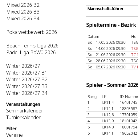
Mixed 2026 B2
Mannschaftsführer
Mixed 2026 B3
Mixed 2026 B4
Spieltermine - Bezirk
Pokalwettbewerb 2026
Datum
Hei
So.
17.05.2026 09:30
TSG
Beach Tennis Liga 2026
So.
14.06.2026 09:30
TSG
Padel Liga BaWü 2026
So.
21.06.2026 09:30
TC 
So.
28.06.2026 09:30
TSG
Winter 2026/27
So.
05.07.2026 09:30
TV 
Winter 2026/27 B1
Winter 2026/27 B2
Spieler - Sommer 202
Winter 2026/27 B3
Winter 2026/27 B4
Rang
LK
ID-Numm
1
LK11,4
16401745
Veranstaltungen
2
LK12,1
18803587
Seminarkalender
3
LK12,6
17301059
Turnierkalender
4
LK13,9
18101942
5
LK14,0
18001754
Filter
6
LK14,1
19652042
Vereine