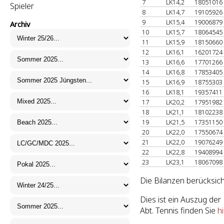
7
LK14,2
18051016
Spieler
8
LK14,7
19105926
9
LK15,4
19006879
Archiv
10
LK15,7
18064545
11
LK15,9
18150660
12
LK16,1
16201724
13
LK16,6
17701266
14
LK16,8
17853405
15
LK16,9
18755303
16
LK18,1
19357411
17
LK20,2
17951982
18
LK21,1
18102238
19
LK21,5
17351150
20
LK22,0
17550674
21
LK22,0
19076249
22
LK22,8
19408994
23
LK23,1
18067098
Die Bilanzen berücksich
Dies ist ein Auszug d
Abt. Tennis finden Sie
h