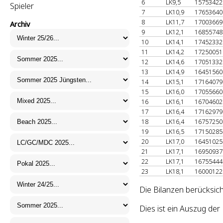
6
LK9,5
1575342
Spieler
7
LK10,9
1765364
8
LK11,7
1700366
Archiv
9
LK12,1
1685574
10
LK14,1
1745233
11
LK14,2
1725005
12
LK14,6
1705133
13
LK14,9
1645156
14
LK15,1
1716407
15
LK16,0
1705566
16
LK16,1
1670460
17
LK16,4
1716297
18
LK16,4
1675725
19
LK16,5
1715028
20
LK17,0
1645102
21
LK17,1
1695093
22
LK17,1
1675544
23
LK18,1
1600012
Die Bilanzen berücksich
Dies ist ein Auszug de