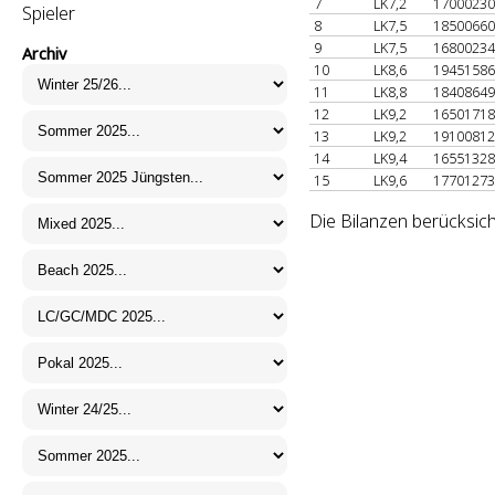
7
LK7,2
1700023
Spieler
8
LK7,5
1850066
9
LK7,5
1680023
Archiv
10
LK8,6
1945158
11
LK8,8
1840864
12
LK9,2
1650171
13
LK9,2
1910081
14
LK9,4
1655132
15
LK9,6
1770127
Die Bilanzen berücksich