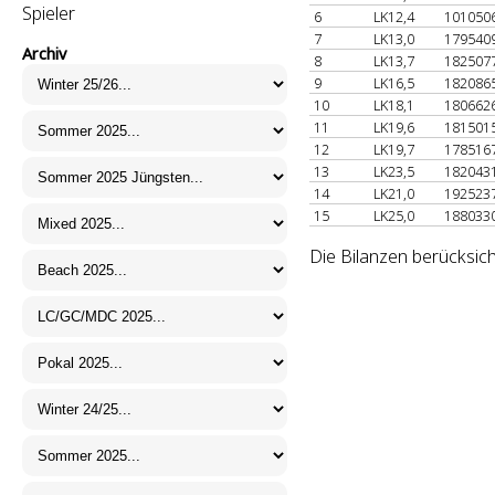
Spieler
6
LK12,4
101050
7
LK13,0
179540
Archiv
8
LK13,7
182507
9
LK16,5
182086
10
LK18,1
180662
11
LK19,6
181501
12
LK19,7
178516
13
LK23,5
182043
14
LK21,0
192523
15
LK25,0
188033
Die Bilanzen berücksich