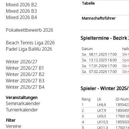
Tabelle
Mixed 2026 B2
Mixed 2026 B3
Mixed 2026 B4
Mannschaftsführer
Pokalwettbewerb 2026
Spieltermine - Bezirk
Beach Tennis Liga 2026
Padel Liga BaWü 2026
Datum
Hall
Sa.
08.11.2025 17:00
Ski-
Sa.
13.12.2025 16:00
Spo
Winter 2026/27
Sa.
17.01.2026 17:00
Ski
Winter 2026/27 B1
Sa.
07.02.2026 17:00
Ski
Winter 2026/27 B2
Winter 2026/27 B3
Winter 2026/27 B4
Spieler - Winter 2025
Veranstaltungen
Rang
LK
ID-Num
Seminarkalender
1
LK6,6
185542
Turnierkalender
2
LK7,9
183045
3
LK9,5
179013
Filter
4
LK10,5
185502
Vereine
5
LK11,3
175011