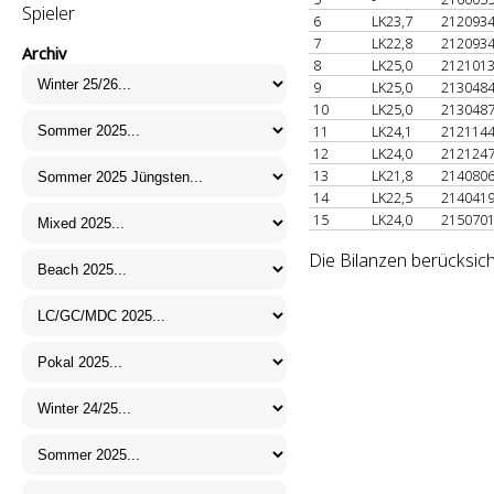
Spieler
6
LK23,7
212093
7
LK22,8
212093
Archiv
8
LK25,0
212101
9
LK25,0
213048
10
LK25,0
213048
11
LK24,1
212114
12
LK24,0
212124
13
LK21,8
214080
14
LK22,5
214041
15
LK24,0
215070
Die Bilanzen berücksich