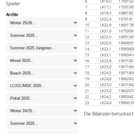
6
LK16,0
1700152
Spieler
7
LK17,1
1720136
8
LK18,5
1680182
Archiv
9
LK22,4
1670141
10
LK22,9
1660178
11
LK21,0
1675306
12
LK22,0
1695138
13
LK20,0
1840605
14
LK23,1
1996583
15
LK23,1
1006341
16
LK23,6
1957183
17
LK25,0
1957183
18
LK24,3
1957183
19
LK24,6
1966260
20
LK25,0
1957184
21
LK25,0
1960207
22
LK24,2
1985045
23
LK24,4
1996610
Die Bilanzen berücksich