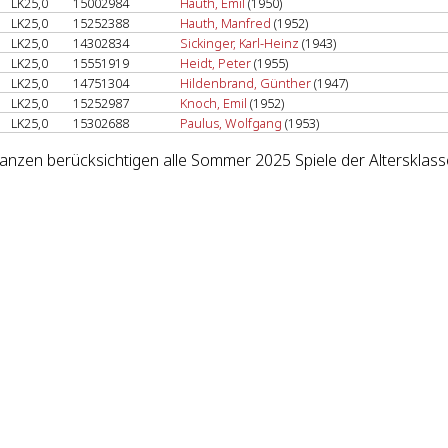
LK25,0
15002984
Hauth, Emil
(1950)
LK25,0
15252388
Hauth, Manfred
(1952)
LK25,0
14302834
Sickinger, Karl-Heinz
(1943)
LK25,0
15551919
Heidt, Peter
(1955)
LK25,0
14751304
Hildenbrand, Günther
(1947)
LK25,0
15252987
Knoch, Emil
(1952)
LK25,0
15302688
Paulus, Wolfgang
(1953)
lanzen berücksichtigen alle Sommer 2025 Spiele der Altersklass