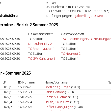
e
5. Platz
3:7 Punkte (Heim 1:3, Gast 2:4)
13:17 Matchpunkte (Einzel 8:12, Doppel 5:5)
haftsführer
Dörflinger Jürgen -
j.doerflinger@web.de
termine - Bezirk 2 Sommer 2025
Heimmannschaft
Gastmannschaft
.05.2025 09:30
TC Staffort 1
TSG TV Knielingen/TC Neuburgwe
.05.2025 09:30
Karlsruher ETV 2
TC Staffort 1
.05.2025 09:30
TC Rheinhausen 1
TC Staffort 1
.06.2025 09:30
TC Staffort 1
TC Neureut 2
.06.2025 09:30
TC GW Karlsruhe 1
TC Staffort 1
er - Sommer 2025
LK
ID-Nummer
Name, Vorname
Na
LK18,1
15302425
Dörflinger, Jürgen
(1953)
LK20,1
15302373
Baldas, Alfons
(1953)
LK22,5
15102629
Berden, Dietmar
(1951)
LK23,4
15202634
Hauth, Klaus-Otto
(1952)
LK24,7
14802975
Rößler, Hans-Jürgen
(1948)