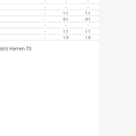
-
-
-
-
-
-
-
1:1
1:1
-
0:1
0:1
-
-
-
-
1:1
1:1
-
1:0
1:0
e(n) Herren 70.