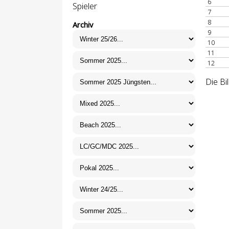
6
Spieler
7
8
Archiv
9
10
11
12
Die Bi