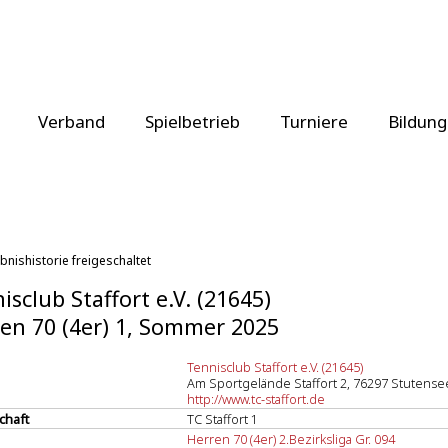
Verband
Spielbetrieb
Turniere
Bildung
bnishistorie freigeschaltet
isclub Staffort e.V. (21645)
en 70 (4er) 1, Sommer 2025
Tennisclub Staffort e.V. (21645)
Am Sportgelände Staffort 2, 76297 Stutensee
http://www.tc-staffort.de
chaft
TC Staffort 1
Herren 70 (4er) 2.Bezirksliga Gr. 094