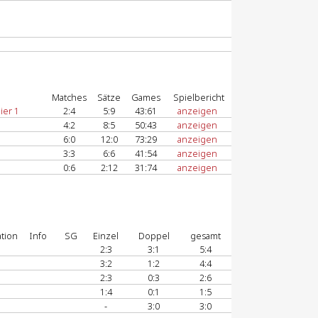
Matches
Sätze
Games
Spielbericht
ier 1
2:4
5:9
43:61
anzeigen
4:2
8:5
50:43
anzeigen
6:0
12:0
73:29
anzeigen
3:3
6:6
41:54
anzeigen
0:6
2:12
31:74
anzeigen
tion
Info
SG
Einzel
Doppel
gesamt
2:3
3:1
5:4
3:2
1:2
4:4
2:3
0:3
2:6
1:4
0:1
1:5
-
3:0
3:0