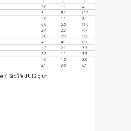
-
-
-
3:0
1:1
4:1
5:1
5:1
10:2
1:0
1:1
2:1
6:0
5:0
11:0
2:4
2:3
4:7
3:0
2:3
5:3
4:2
4:1
8:3
1:2
2:1
3:3
2:2
1:1
3:3
1:0
1:0
2:0
3:1
3:0
6:1
e(n) Großfeld U12 grün.