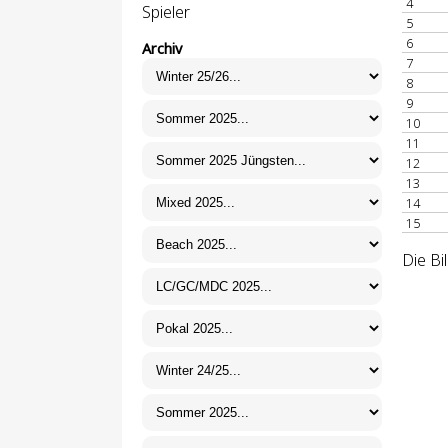
4
Spieler
5
6
Archiv
7
8
9
10
11
12
13
14
15
Die Bi