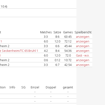
 10:4)
t
Matches
Sätze
Games
Spielbericht
3:3
8:6
63:45
anzeigen
 1
6:0
12:0
72:12
anzeigen
sheim 2
3:3
6:6
45:44
anzeigen
z Seckenheim/TC 65 Brühl 1
4:2
8:4
54:36
anzeigen
1
6:0
12:0
72:0
Gast - w.o.
sheim 2
0:6
0:12
10:72
anzeigen
sheim 2
3:3
6:7
42:54
anzeigen
tion
Info
SG
Einzel
Doppel
gesamt
-
-
-
-
-
-
-
-
-