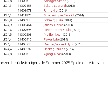
LK24,8
11309612
Schoger, Simon
(2013)
LK24,3
11307455
Eckert, Leonard
(2013)
-
11601971
Rihm, Nick
(2016)
LK24,1
11411877
Strothkämper, Yannick
(2014)
LK23,9
21405933
Schmitt, Julika
(2014)
LK24,9
11305464
Jansch, Florian
(2013)
LK24,6
21307696
Heidenreich, Giulia
(2013)
LK24,5
11309503
Moßler, Noah
(2013)
LK24,4
21405915
Peker, Lale
(2014)
LK24,4
11408735
Diemer, Vincent Flynn
(2014)
LK24,4
21408592
Becker, Pauline
(2014)
LK24,8
11309613
Ojong, Noah
(2013)
lanzen berücksichtigen alle Sommer 2025 Spiele der Altersklass