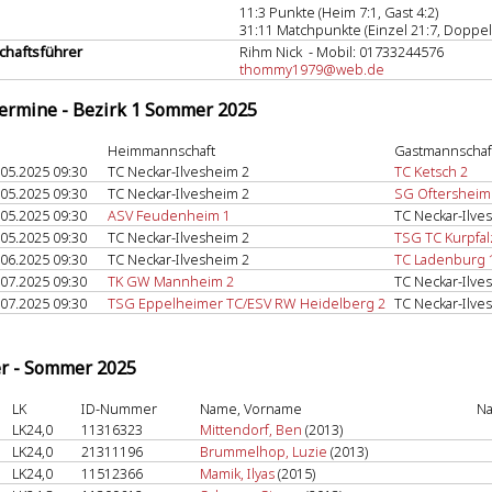
11:3 Punkte (Heim 7:1, Gast 4:2)
31:11 Matchpunkte (Einzel 21:7, Doppel
haftsführer
Rihm Nick - Mobil: 01733244576
thommy1979@web.de
termine - Bezirk 1 Sommer 2025
Heimmannschaft
Gastmannschaf
.05.2025 09:30
TC Neckar-Ilvesheim 2
TC Ketsch 2
.05.2025 09:30
TC Neckar-Ilvesheim 2
SG Oftersheim
.05.2025 09:30
ASV Feudenheim 1
TC Neckar-Ilve
.05.2025 09:30
TC Neckar-Ilvesheim 2
TSG TC Kurpfal
.06.2025 09:30
TC Neckar-Ilvesheim 2
TC Ladenburg 
.07.2025 09:30
TK GW Mannheim 2
TC Neckar-Ilve
.07.2025 09:30
TSG Eppelheimer TC/ESV RW Heidelberg 2
TC Neckar-Ilve
er - Sommer 2025
LK
ID-Nummer
Name, Vorname
Na
LK24,0
11316323
Mittendorf, Ben
(2013)
LK24,0
21311196
Brummelhop, Luzie
(2013)
LK24,0
11512366
Mamik, Ilyas
(2015)