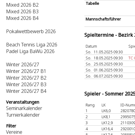
Tabelle
Mixed 2026 B2
Mixed 2026 B3
Mixed 2026 B4
Mannschaftsführer
Pokalwettbewerb 2026
Spieltermine - Bezirk
Beach Tennis Liga 2026
Datum
Spi
Padel Liga BaWü 2026
So.
11.05.2025 09:30
So.
18.05.2025 09:30
TC 
Winter 2026/27
So.
25.05.2025 09:30
So.
01.06.2025 09:30
Winter 2026/27 B1
So.
06.07.2025 09:30
Winter 2026/27 B2
Winter 2026/27 B3
Winter 2026/27 B4
Spieler - Sommer 202
Veranstaltungen
Rang
LK
ID-Num
Seminarkalender
1
LK6,0
282078
Turnierkalender
2
LK8,1
299507
3
LK12,9
211030
Filter
4
LK16,4
292001
Vereine
5
LK17,6
205581