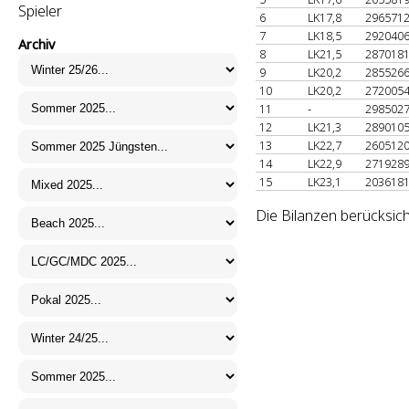
Spieler
6
LK17,8
296571
7
LK18,5
292040
Archiv
8
LK21,5
287018
9
LK20,2
285526
10
LK20,2
272005
11
-
298502
12
LK21,3
289010
13
LK22,7
260512
14
LK22,9
271928
15
LK23,1
203618
Die Bilanzen berücksic