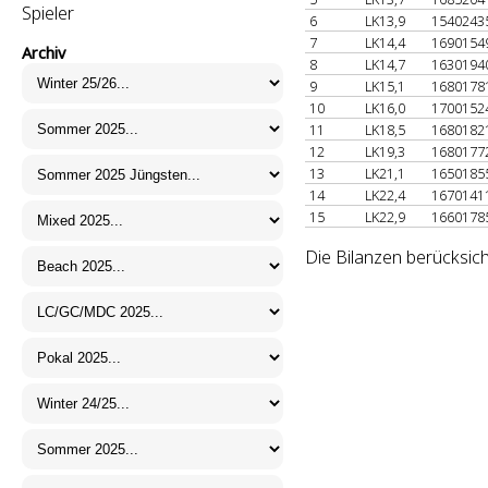
Spieler
6
LK13,9
1540243
7
LK14,4
1690154
Archiv
8
LK14,7
1630194
9
LK15,1
1680178
10
LK16,0
1700152
11
LK18,5
1680182
12
LK19,3
1680177
13
LK21,1
1650185
14
LK22,4
1670141
15
LK22,9
1660178
Die Bilanzen berücksich