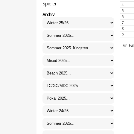
Spieler
4
5
Archiv
6
7
8
9
Die Bi