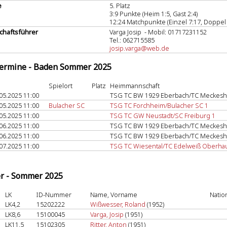
e
5. Platz
3:9 Punkte (Heim 1:5, Gast 2:4)
12:24 Matchpunkte (Einzel 7:17, Doppel 
haftsführer
Varga Josip - Mobil: 01717231152
Tel.: 062715585
josip.varga@web.de
termine - Baden Sommer 2025
Spielort
Platz
Heimmannschaft
05.2025 11:00
TSG TC BW 1929 Eberbach/TC Meckesh
05.2025 11:00
Bulacher SC
TSG TC Forchheim/Bulacher SC 1
05.2025 11:00
TSG TC GW Neustadt/SC Freiburg 1
06.2025 11:00
TSG TC BW 1929 Eberbach/TC Meckesh
06.2025 11:00
TSG TC BW 1929 Eberbach/TC Meckesh
07.2025 11:00
TSG TC Wiesental/TC Edelweiß Oberha
er - Sommer 2025
LK
ID-Nummer
Name, Vorname
Natio
LK4,2
15202222
Wißwesser, Roland
(1952)
LK8,6
15100045
Varga, Josip
(1951)
LK11,5
15102305
Ritter, Anton
(1951)