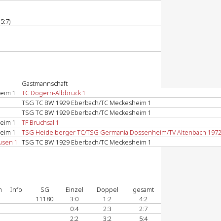
5:7)
Gastmannschaft
eim 1
TC Dogern-Albbruck 1
TSG TC BW 1929 Eberbach/TC Meckesheim 1
TSG TC BW 1929 Eberbach/TC Meckesheim 1
eim 1
TF Bruchsal 1
eim 1
TSG Heidelberger TC/TSG Germania Dossenheim/TV Altenbach 1972
usen 1
TSG TC BW 1929 Eberbach/TC Meckesheim 1
n
Info
SG
Einzel
Doppel
gesamt
11180
3:0
1:2
4:2
0:4
2:3
2:7
2:2
3:2
5:4