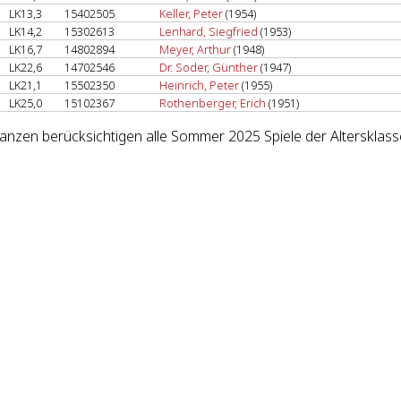
LK13,3
15402505
Keller, Peter
(1954)
LK14,2
15302613
Lenhard, Siegfried
(1953)
LK16,7
14802894
Meyer, Arthur
(1948)
LK22,6
14702546
Dr. Soder, Günther
(1947)
LK21,1
15502350
Heinrich, Peter
(1955)
LK25,0
15102367
Rothenberger, Erich
(1951)
lanzen berücksichtigen alle Sommer 2025 Spiele der Altersklass