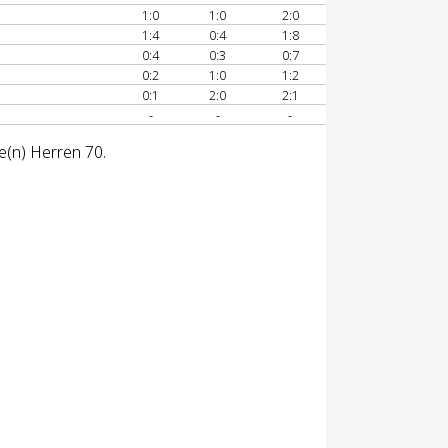
1:0
1:0
2:0
1:4
0:4
1:8
0:4
0:3
0:7
0:2
1:0
1:2
0:1
2:0
2:1
-
-
-
e(n) Herren 70.