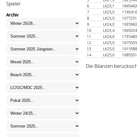
Spieler
6
LK23,1
184546
7
LK25,0
174541
Archiv
8
LK25,0
107725
9
LK24,0
193596
10
LK23,4
184533
11
LK24,6
173548
12
LK25,0
167553
13
LK25,0
191558
14
LK25,0
168553
Die Bilanzen berücksich