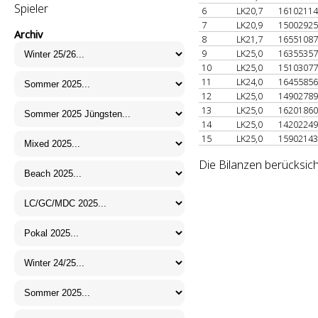
Spieler
6
LK20,7
1610211
7
LK20,9
1500292
Archiv
8
LK21,7
1655108
9
LK25,0
1635535
10
LK25,0
1510307
11
LK24,0
1645585
12
LK25,0
1490278
13
LK25,0
1620186
14
LK25,0
1420224
15
LK25,0
1590214
Die Bilanzen berücksich