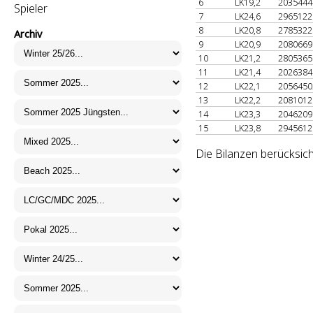
6
LK19,2
203544
Spieler
7
LK24,6
296512
8
LK20,8
278532
Archiv
9
LK20,9
208066
10
LK21,2
280536
11
LK21,4
202638
12
LK22,1
205645
13
LK22,2
208101
14
LK23,3
204620
15
LK23,8
294561
Die Bilanzen berücksic