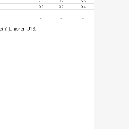
2:3
3:2
5:5
0:2
0:2
0:4
-
-
-
-
-
-
e(n) Junioren U18.