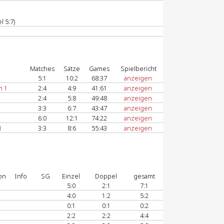
l 5:7)
Matches
Sätze
Games
Spielbericht
5:1
10:2
68:37
anzeigen
m 1
2:4
4:9
41:61
anzeigen
2:4
5:8
49:48
anzeigen
3:3
6:7
43:47
anzeigen
6:0
12:1
74:22
anzeigen
1
3:3
8:6
55:43
anzeigen
on
Info
SG
Einzel
Doppel
gesamt
5:0
2:1
7:1
4:0
1:2
5:2
0:1
0:1
0:2
2:2
2:2
4:4