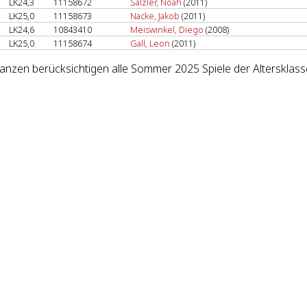
LK24,3
11158672
Sälzler, Noah
(2011)
LK25,0
11158673
Nacke, Jakob
(2011)
LK24,6
10843410
Meiswinkel, Diego
(2008)
LK25,0
11158674
Gall, Leon
(2011)
lanzen berücksichtigen alle Sommer 2025 Spiele der Altersklass