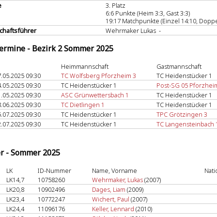
e
3. Platz
6:6 Punkte (Heim 3:3, Gast 3:3)
19:17 Matchpunkte (Einzel 14:10, Doppe
haftsführer
Wehrmaker Lukas -
termine - Bezirk 2 Sommer 2025
Heimmannschaft
Gastmannschaft
.05.2025 09:30
TC Wolfsberg Pforzheim 3
TC Heidenstücker 1
.05.2025 09:30
TC Heidenstücker 1
Post-SG 05 Pforzhei
.05.2025 09:30
ASC Grünwettersbach 1
TC Heidenstücker 1
.06.2025 09:30
TC Dietlingen 1
TC Heidenstücker 1
.07.2025 09:30
TC Heidenstücker 1
TPC Grötzingen 3
.07.2025 09:30
TC Heidenstücker 1
TC Langensteinbach 
er - Sommer 2025
LK
ID-Nummer
Name, Vorname
Nati
LK14,7
10758260
Wehrmaker, Lukas
(2007)
LK20,8
10902496
Dages, Liam
(2009)
LK23,4
10772247
Wichert, Paul
(2007)
LK24,4
11096176
Keller, Lennard
(2010)