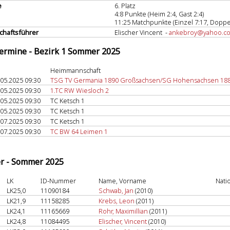
e
6. Platz
4:8 Punkte (Heim 2:4, Gast 2:4)
11:25 Matchpunkte (Einzel 7:17, Doppel
haftsführer
Elischer Vincent -
ankebroy@yahoo.c
termine - Bezirk 1 Sommer 2025
Heimmannschaft
.05.2025 09:30
TSG TV Germania 1890 Großsachsen/SG Hohensachsen 188
.05.2025 09:30
1.TC RW Wiesloch 2
.05.2025 09:30
TC Ketsch 1
.05.2025 09:30
TC Ketsch 1
.07.2025 09:30
TC Ketsch 1
.07.2025 09:30
TC BW 64 Leimen 1
er - Sommer 2025
LK
ID-Nummer
Name, Vorname
Nati
LK25,0
11090184
Schwab, Jan
(2010)
LK21,9
11158285
Krebs, Leon
(2011)
LK24,1
11165669
Rohr, Maximillian
(2011)
LK24,8
11084495
Elischer, Vincent
(2010)