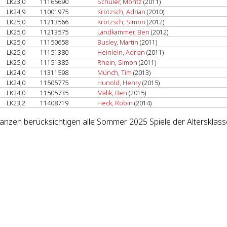
LK23,0
11165690
Schüler, Moritz
(2011)
LK24,9
11001975
Krötzsch, Adrian
(2010)
LK25,0
11213566
Krötzsch, Simon
(2012)
LK25,0
11213575
Landkammer, Ben
(2012)
LK25,0
11150658
Busley, Martin
(2011)
LK25,0
11151380
Heinlein, Adrian
(2011)
LK25,0
11151385
Rhein, Simon
(2011)
LK24,0
11311598
Münch, Tim
(2013)
LK24,0
11505775
Hunold, Henry
(2015)
LK24,0
11505735
Malik, Ben
(2015)
LK23,2
11408719
Heck, Robin
(2014)
lanzen berücksichtigen alle Sommer 2025 Spiele der Altersklass