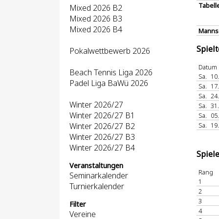
Tabell
Mixed 2026 B2
Mixed 2026 B3
Mixed 2026 B4
Mannsc
Spiel
Pokalwettbewerb 2026
Datum
Beach Tennis Liga 2026
Sa.
10
Padel Liga BaWü 2026
Sa.
17
Sa.
24
Winter 2026/27
Sa.
31
Winter 2026/27 B1
Sa.
05
Winter 2026/27 B2
Sa.
19
Winter 2026/27 B3
Winter 2026/27 B4
Spiel
Veranstaltungen
Rang
Seminarkalender
1
Turnierkalender
2
3
Filter
4
Vereine