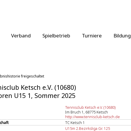
Verband
Spielbetrieb
Turniere
Bildung
bnishistorie freigeschaltet
isclub Ketsch e.V. (10680)
oren U15 1, Sommer 2025
Tennisclub Ketsch e.V. (10680)
Im Bruch 1, 68775 Ketsch
http://www.tennisclub-ketsch.de
chaft
TC Ketsch 1
U15m 2.Bezirksliga Gr. 125