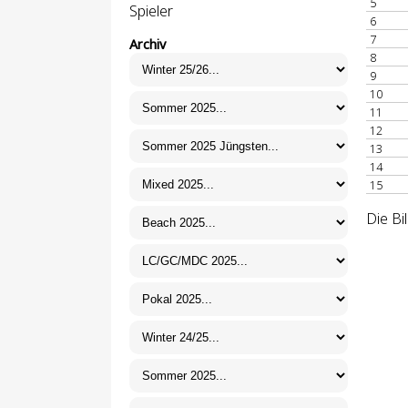
5
Spieler
6
7
Archiv
8
9
10
11
12
13
14
15
Die Bi