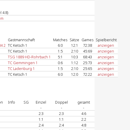
 4:8)
om
Gastmannschaft
Matches
Sätze
Games
Spielbericht
4 2
TC Ketsch 1
6:0
12:1
72:38
anzeigen
TC Ketsch 1
1:5
2:10
45:69
anzeigen
TSG 1889 HD-Rohrbach 1
5:1
10:3
68:43
anzeigen
TC Gemmingen 1
0:6
1:12
25:73
anzeigen
TC Ladenburg 1
1:5
2:10
25:65
anzeigen
TC Ketsch 1
6:0
12:0
72:22
anzeigen
on
Info
SG
Einzel
Doppel
gesamt
-
-
-
2:3
2:3
4:6
1:1
1:1
2:2
2:4
2:4
4:8