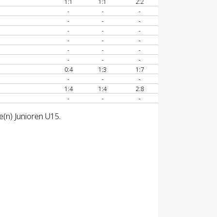
1:1
1:1
2:2
-
-
-
-
-
-
-
-
-
-
-
-
-
-
-
-
-
-
0:4
1:3
1:7
-
-
-
1:4
1:4
2:8
-
-
-
e(n) Junioren U15.