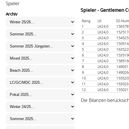
Spieler
Spieler - Gentlemen 
Archiv
Rang
LK
ID-Nu
1
LK24,0
15657
2
LK24,0
15251
3
LK24,0
15452
4
LK24,0
15051
5
LK24,0
16352
6
LK24,0
15351
7
LK24,0
15851
8
LK24,0
14903
9
LK24,0
14902
10
LK24,0
15552
11
LK24,0
15302
12
LK24,0
15502
Die Bilanzen berücksich