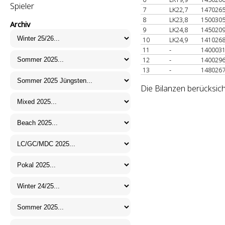
Spieler
7
LK22,7
147026
8
LK23,8
150030
Archiv
9
LK24,8
145020
10
LK24,9
141026
11
-
140003
12
-
140029
13
-
148026
Die Bilanzen berücksich