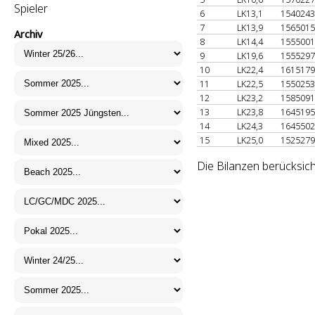
Spieler
6
LK13,1
154024
7
LK13,9
156501
Archiv
8
LK14,4
155500
9
LK19,6
155529
10
LK22,4
161517
11
LK22,5
155025
12
LK23,2
158509
13
LK23,8
164519
14
LK24,3
164550
15
LK25,0
152527
Die Bilanzen berücksich