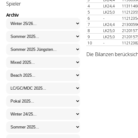
Spieler
4
LK24,4
1131146
5
LK25,0
1121235
Archiv
6
-
1121235
7
LK24,4
2130059
8
LK25,0
2120157
9
LK25,0
2120157
10
-
1121238
Die Bilanzen berücksich