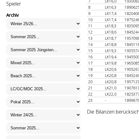
7
LK16,0
193008
Spieler
8
LK16,3
189062
9
LK17,4
182040
Archiv
10
LK17,4
187524
11
LK18,3
183509
12
LK18,6
184524
13
LK18,7
195709
14
LK18,8
184511
15
LK19,3
193557
16
LK19,4
194550
17
LK19,8
196508
18
LK20,6
190526
19
LK20,8
184524
20
LK20,8
195712
21
LK21,0
190761
22
LK22,0
182537
23
-
189967
Die Bilanzen berücksich