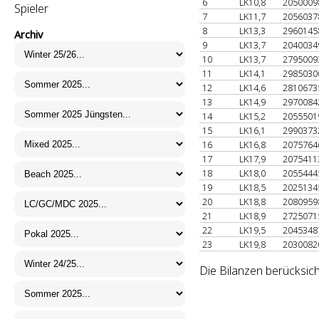
6
LK10,8
205000
Spieler
7
LK11,7
205603
8
LK13,3
296014
Archiv
9
LK13,7
204003
10
LK13,7
279500
11
LK14,1
298503
12
LK14,6
281067
13
LK14,9
297008
14
LK15,2
205550
15
LK16,1
299037
16
LK16,8
207576
17
LK17,9
207541
18
LK18,0
205544
19
LK18,5
202513
20
LK18,8
208095
21
LK18,9
272507
22
LK19,5
204534
23
LK19,8
203008
Die Bilanzen berücksic