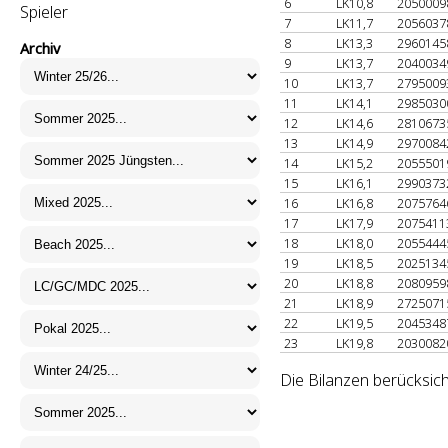
6
LK10,8
205000
Spieler
7
LK11,7
205603
8
LK13,3
296014
Archiv
9
LK13,7
204003
10
LK13,7
279500
11
LK14,1
298503
12
LK14,6
281067
13
LK14,9
297008
14
LK15,2
205550
15
LK16,1
299037
16
LK16,8
207576
17
LK17,9
207541
18
LK18,0
205544
19
LK18,5
202513
20
LK18,8
208095
21
LK18,9
272507
22
LK19,5
204534
23
LK19,8
203008
Die Bilanzen berücksic