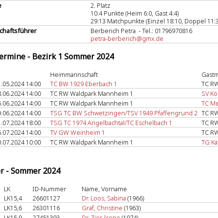
e
2. Platz
10:4 Punkte (Heim 6:0, Gast 4:4)
29:13 Matchpunkte (Einzel 18:10, Doppel 11:3
haftsführer
Berberich Petra - Tel.: 01796970816
petra-berberich@gmx.de
termine - Bezirk 1 Sommer 2024
Heimmannschaft
Gastm
.05.2024 14:00
TC BW 1929 Eberbach 1
TC R
.06.2024 14:00
TC RW Waldpark Mannheim 1
SV Kö
.06.2024 14:00
TC RW Waldpark Mannheim 1
TC M
.06.2024 14:00
TSG TC BW Schwetzingen/TSV 1949 Pfaffengrund 2
TC R
.07.2024 18:00
TSG TC 1974 Angelbachtal/TC Eschelbach 1
TC R
.07.2024 14:00
TV GW Weinheim 1
TC R
.07.2024 10:00
TC RW Waldpark Mannheim 1
TG Käf
er - Sommer 2024
LK
ID-Nummer
Name, Vorname
LK15,4
26601127
Dr. Loos, Sabina
(1966)
LK15,6
26301116
Graf, Christine
(1963)
LK15,9
27451393
Dr. Zier, Irene
(1974)