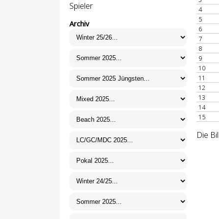
Spieler
4
5
Archiv
6
7
8
9
10
11
12
13
14
15
Die Bi