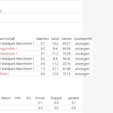
)
annschaft
Matches
Sätze
Games
Spielbericht
W Waldpark Mannheim 1
5:1
10:2
65:27
anzeigen
nigshofen 1
4:2
8:4
64:36
anzeigen
eckesheim 1
5:1
11:2
70:29
anzeigen
W Waldpark Mannheim 1
4:2
8:4
56:42
anzeigen
W Waldpark Mannheim 1
0:6
1:12
20:74
anzeigen
W Waldpark Mannheim 1
1:5
3:11
41:68
anzeigen
ertal 1
6:0
12:0
72:13
anzeigen
Nation
Info
SG
Einzel
Doppel
gesamt
2:1
3:0
5:1
3:0
3:0
6:0
-
-
-