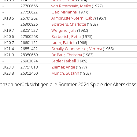
-
27700656
von Rittershain, Meike
(1977)
-
27750622
Gec, Marianna
(1977)
LK18,5
25701262
Armbruster-Stern, Gaby
(1957)
-
26300926
Schroers, Charlotte
(1963)
LK19,7
28251527
Weigand, Julia
(1982)
LK20,6
27500568
Berberich, Petra
(1975)
LK20,7
26601122
Lauth, Patricia
(1966)
LK21,4
26851422
Schally-Winnewisser, Verena
(1968)
LK21,9
28350659
Dr. Baur, Christina
(1983)
-
26903074
Sattler, Isabell
(1969)
LK23,3
27751818
Ziemer, Antje
(1977)
LK23,8
26352450
Münch, Susann
(1963)
lanzen berücksichtigen alle Sommer 2024 Spiele der Altersklas