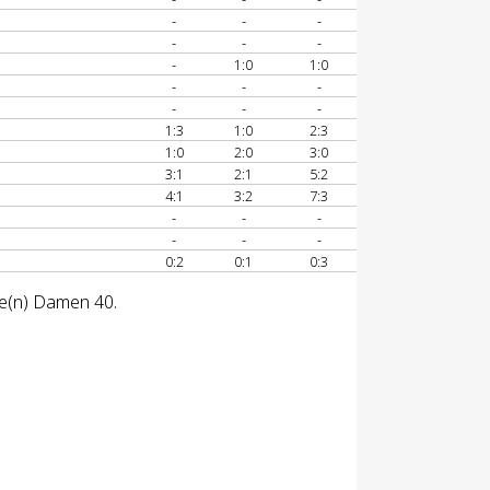
-
-
-
-
-
-
-
1:0
1:0
-
-
-
-
-
-
1:3
1:0
2:3
1:0
2:0
3:0
3:1
2:1
5:2
4:1
3:2
7:3
-
-
-
-
-
-
0:2
0:1
0:3
se(n) Damen 40.