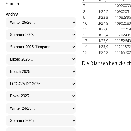
Spieler
7
-
1092009
8
LK20,5
1090205
Archiv
9
LK22,3
1108239
10
LK24,9
1090258
11
LK23,6
1120026
12
LK22,4
1120243
13
LK23,9
1115264
14
LK23,9
1121137
15
LK24,2
1116570
Die Bilanzen berücksich