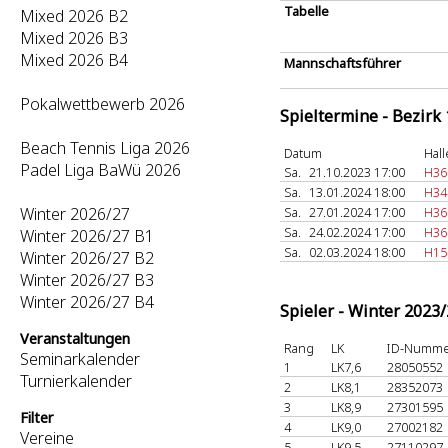
Tabelle
Mixed 2026 B2
Mixed 2026 B3
Mixed 2026 B4
Mannschaftsführer
Pokalwettbewerb 2026
Spieltermine - Bezirk
Beach Tennis Liga 2026
Datum
Hall
Padel Liga BaWü 2026
Sa.
21.10.2023 17:00
H36
Sa.
13.01.2024 18:00
H34
Winter 2026/27
Sa.
27.01.2024 17:00
H36
Sa.
24.02.2024 17:00
H36
Winter 2026/27 B1
Sa.
02.03.2024 18:00
H15
Winter 2026/27 B2
Winter 2026/27 B3
Winter 2026/27 B4
Spieler - Winter 2023
Veranstaltungen
Rang
LK
ID-Numm
Seminarkalender
1
LK7,6
28050552
Turnierkalender
2
LK8,1
28352073
3
LK8,9
27301595
Filter
4
LK9,0
27002182
Vereine
5
LK9,5
27110297