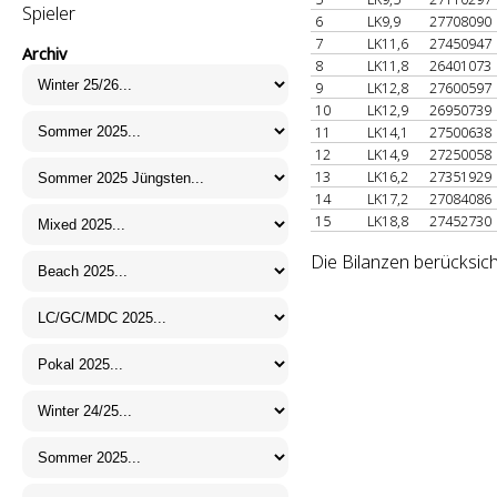
Spieler
6
LK9,9
27708090
7
LK11,6
27450947
Archiv
8
LK11,8
26401073
9
LK12,8
27600597
10
LK12,9
26950739
11
LK14,1
27500638
12
LK14,9
27250058
13
LK16,2
27351929
14
LK17,2
27084086
15
LK18,8
27452730
Die Bilanzen berücksich