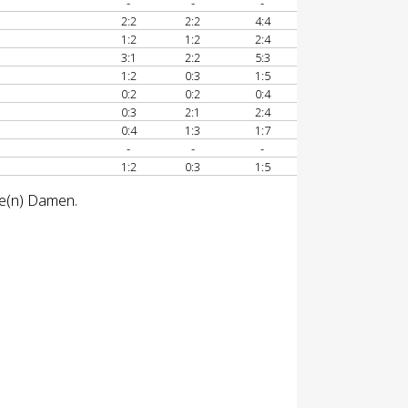
-
-
-
2:2
2:2
4:4
1:2
1:2
2:4
3:1
2:2
5:3
1:2
0:3
1:5
0:2
0:2
0:4
0:3
2:1
2:4
0:4
1:3
1:7
-
-
-
1:2
0:3
1:5
se(n) Damen.