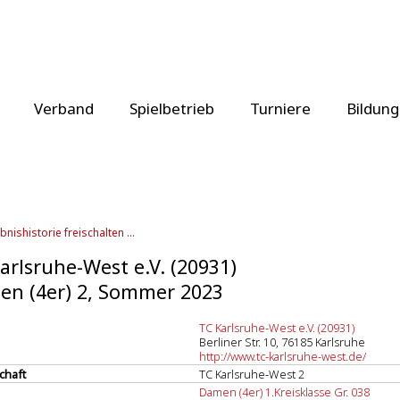
Verband
Spielbetrieb
Turniere
Bildung
bnishistorie freischalten ...
arlsruhe-West e.V. (20931)
n (4er) 2, Sommer 2023
TC Karlsruhe-West e.V. (20931)
Berliner Str. 10, 76185 Karlsruhe
http://www.tc-karlsruhe-west.de/
chaft
TC Karlsruhe-West 2
Damen (4er) 1.Kreisklasse Gr. 038