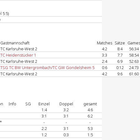
 5:5)
9
Gastmannschaft
Matches
Sätze
Game
TC Karlsruhe-West 2
4:2
8:4
56:34
TC Heidenstücker 1
3:3
7:7
58:54
TC Karlsruhe-West 2
2:4
6:9
52:63
TSG TC BW Untergrombach/TC GW Gondelsheim 5
0:6
0:12
24:73
TC Karlsruhe-West 2
4:2
9:6
61:60
on
Info
SG
Einzel
Doppel
gesamt
1:4
3:2
4:6
3:1
3:1
6:2
*
-
-
-
2:2
3:1
5:3
1:2
0:3
1:5