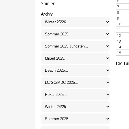
6
Spieler
7
8
Archiv
9
10
11
12
13
14
15
Die Bi