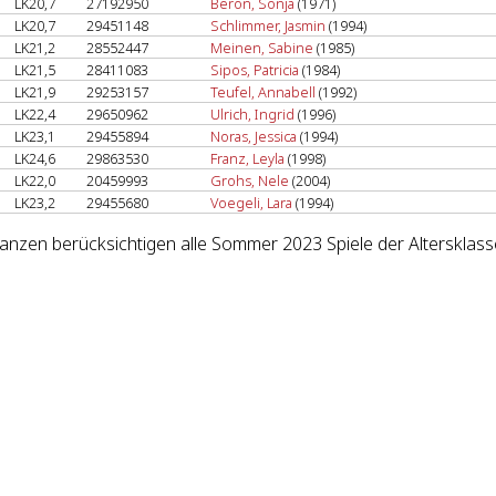
LK20,7
27192950
Beron, Sonja
(1971)
LK20,7
29451148
Schlimmer, Jasmin
(1994)
LK21,2
28552447
Meinen, Sabine
(1985)
LK21,5
28411083
Sipos, Patricia
(1984)
LK21,9
29253157
Teufel, Annabell
(1992)
LK22,4
29650962
Ulrich, Ingrid
(1996)
LK23,1
29455894
Noras, Jessica
(1994)
LK24,6
29863530
Franz, Leyla
(1998)
LK22,0
20459993
Grohs, Nele
(2004)
LK23,2
29455680
Voegeli, Lara
(1994)
lanzen berücksichtigen alle Sommer 2023 Spiele der Altersklas