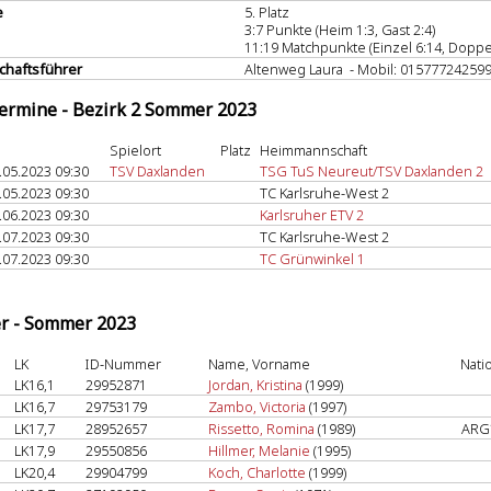
e
5. Platz
3:7 Punkte (Heim 1:3, Gast 2:4)
11:19 Matchpunkte (Einzel 6:14, Doppel
haftsführer
Altenweg Laura - Mobil: 01577724259
termine - Bezirk 2 Sommer 2023
Spielort
Platz
Heimmannschaft
.05.2023 09:30
TSV Daxlanden
TSG TuS Neureut/TSV Daxlanden 2
.05.2023 09:30
TC Karlsruhe-West 2
.06.2023 09:30
Karlsruher ETV 2
.07.2023 09:30
TC Karlsruhe-West 2
.07.2023 09:30
TC Grünwinkel 1
er - Sommer 2023
LK
ID-Nummer
Name, Vorname
Nati
LK16,1
29952871
Jordan, Kristina
(1999)
LK16,7
29753179
Zambo, Victoria
(1997)
LK17,7
28952657
Rissetto, Romina
(1989)
ARG
LK17,9
29550856
Hillmer, Melanie
(1995)
LK20,4
29904799
Koch, Charlotte
(1999)