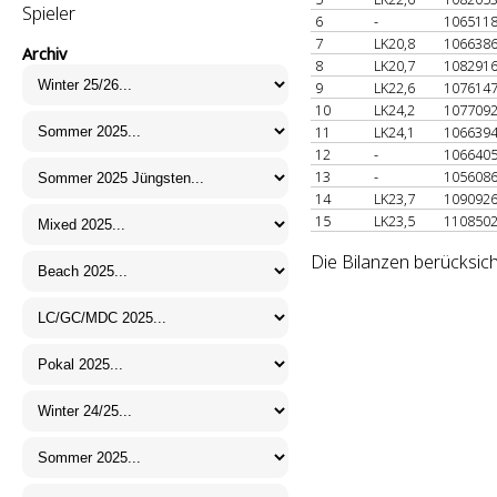
Spieler
6
-
106511
7
LK20,8
106638
Archiv
8
LK20,7
108291
9
LK22,6
107614
10
LK24,2
107709
11
LK24,1
106639
12
-
106640
13
-
105608
14
LK23,7
109092
15
LK23,5
110850
Die Bilanzen berücksich