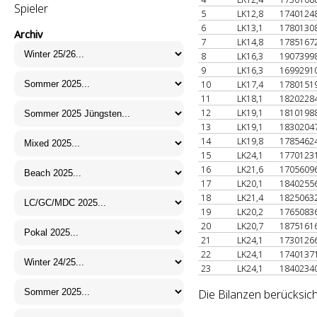
Spieler
5
LK12,8
1740124
6
LK13,1
1780130
Archiv
7
LK14,8
1785167
8
LK16,3
1907399
9
LK16,3
1699291
10
LK17,4
1780151
11
LK18,1
1820228
12
LK19,1
1810198
13
LK19,1
1830204
14
LK19,8
1785462
15
LK24,1
1770123
16
LK21,6
1705609
17
LK20,1
1840255
18
LK21,4
1825063
19
LK20,2
1765083
20
LK20,7
1875161
21
LK24,1
1730126
22
LK24,1
1740137
23
LK24,1
1840234
Die Bilanzen berücksich