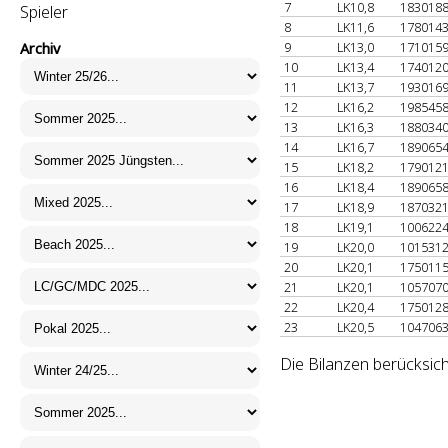
7
LK10,8
183018
Spieler
8
LK11,6
178014
9
LK13,0
171015
Archiv
10
LK13,4
174012
11
LK13,7
193016
12
LK16,2
198545
13
LK16,3
188034
14
LK16,7
189065
15
LK18,2
179012
16
LK18,4
189065
17
LK18,9
187032
18
LK19,1
100622
19
LK20,0
101531
20
LK20,1
175011
21
LK20,1
105707
22
LK20,4
175012
23
LK20,5
104706
Die Bilanzen berücksich