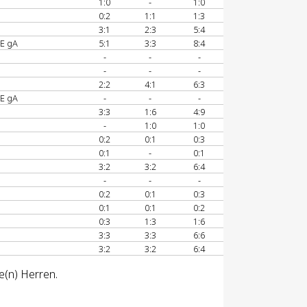
1:0
-
1:0
0:2
1:1
1:3
3:1
2:3
5:4
E gA
5:1
3:3
8:4
-
-
-
-
-
-
2:2
4:1
6:3
E gA
-
-
-
3:3
1:6
4:9
-
1:0
1:0
0:2
0:1
0:3
0:1
-
0:1
3:2
3:2
6:4
-
-
-
0:2
0:1
0:3
0:1
0:1
0:2
0:3
1:3
1:6
3:3
3:3
6:6
3:2
3:2
6:4
e(n) Herren.