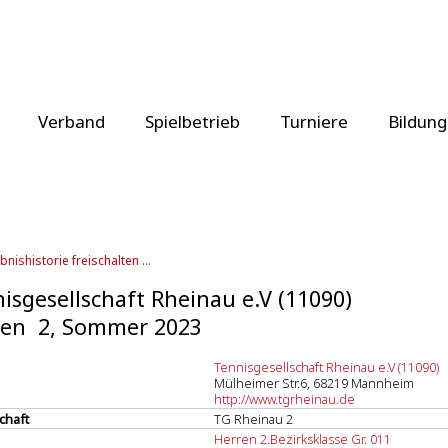
Verband
Spielbetrieb
Turniere
Bildung
bnishistorie freischalten ...
isgesellschaft Rheinau e.V (11090)
ren 2, Sommer 2023
Tennisgesellschaft Rheinau e.V (11090)
Mülheimer Str.6, 68219 Mannheim
http://www.tgrheinau.de
chaft
TG Rheinau 2
Herren 2.Bezirksklasse Gr. 011