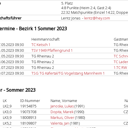
e
5. Platz
4:8 Punkte (Heim 2:4, Gast 2:4)
22:32 Matchpunkte (Einzel 14:22, Doppel
haftsführer
Lentz Jonas -
lentz@hey.com
termine - Bezirk 1 Sommer 2023
Heimmannschaft
Gastman
.05.2023 09:30
TC Ketsch 1
TG Rhei
.05.2023 09:30
TSV 1949 Pfaffengrund 1
TG Rhei
.05.2023 09:30
TG Rheinau 2
TC Schr
.06.2023 09:30
TG Rheinau 2
TC Lade
.07.2023 09:30
TG Rheinau 2
1.TC RW
.07.2023 09:30
TSG TG Käfertal/TG Vogelstang Mannheim 1
TG Rhei
er - Sommer 2023
LK
ID-Nummer
Name, Vorname
N
LK2,9
19154875
Janoska, Lukas
(1991)
SV
LK3,0
19073708
Dopita, Marek
(1990)
CZ
LK3,9
18008913
Markus, Oliver
(1980)
LK5,2
18109807
Valenta, Jan
(1981)
CZ