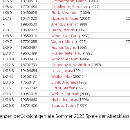
LK5,5
18700513
Zimmermann, Martin
(1987)
LK5,6
17701656
Schöllhorn, Sebastian
(1977)
LK6,0
10450628
Fluck, Alexander
(2004)
LK7,3
10471020
Napravnik, Adam
(2004)
CZ
-
19950630
Arend, Dennis
(1999)
LK8,3
18502077
Henn, Patrick
(1985)
LK8,5
19850910
Windecker, Paul
(1998)
LK9,7
17701088
Vàgner, Michal
(1977)
CZ
LK9,9
19850497
Fischer, Cedric
(1998)
LK10,7
19602499
Müller-Reiter, Paul
(1996)
LK10,9
19500413
Windecker, Max
(1995)
LK12,5
18702733
Oppenhym, Maximilian
(1987)
LK13,8
19404684
Lentz, Jonas
(1994)
LK14,2
10158132
Wellen, Nick
(2001)
LK15,6
17550131
Sitnik, Andreas
(1975)
LK16,3
17553742
Pirulli, Steffen
(1975)
LK16,3
10053018
Weber, Christian
(2000)
LK16,5
19654660
Holfelder, Jonas
(1996)
LK16,8
19701423
Strauss, Tobias
(1997)
lanzen berücksichtigen alle Sommer 2023 Spiele der Altersklass