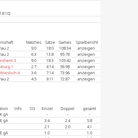
 8:10)
nschaft
Matches
Sätze
Games
Spielbericht
nau 2
9:0
18:0
108:34
anzeigen
nau 2
6:3
13:8
95:78
anzeigen
iesheim 3
9:0
18:3
105:42
anzeigen
nburg 1
2:7
4:14
56:98
anzeigen
 Wiesloch 4
3:6
7:14
73:96
anzeigen
nau 2
4:5
9:11
72:87
anzeigen
ation
Info
SG
Einzel
Doppel
gesamt
K gA
-
-
-
E gA
3:4
2:4
5:8
2:1
2:0
4:1
E gA
1:0
-
1:0