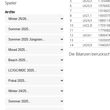
5
LK20,3
173544
Spieler
6
LK20,5
197600
7
-
101662
Archiv
8
LK21,1
193057
9
LK24,5
188511
10
LK22,8
173519
11
-
177508
12
LK24,1
180647
13
-
102030
14
LK20,9
154026
Die Bilanzen berücksich