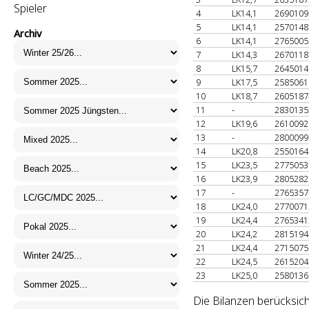
Spieler
4
LK14,1
269010
5
LK14,1
257014
Archiv
6
LK14,1
276500
7
LK14,3
267011
8
LK15,7
264501
9
LK17,5
258506
10
LK18,7
260518
11
-
283013
12
LK19,6
261009
13
-
280009
14
LK20,8
255016
15
LK23,5
277505
16
LK23,9
280528
17
-
276535
18
LK24,0
277007
19
LK24,4
276534
20
LK24,2
281519
21
LK24,4
271507
22
LK24,5
261520
23
LK25,0
258013
Die Bilanzen berücksic