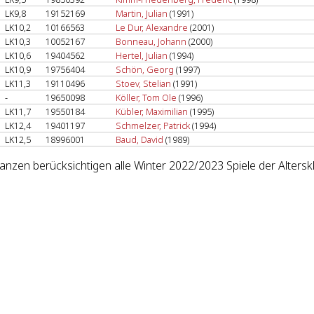
LK9,8
19152169
Martin, Julian
(1991)
LK10,2
10166563
Le Dur, Alexandre
(2001)
LK10,3
10052167
Bonneau, Johann
(2000)
LK10,6
19404562
Hertel, Julian
(1994)
LK10,9
19756404
Schön, Georg
(1997)
LK11,3
19110496
Stoev, Stelian
(1991)
-
19650098
Köller, Tom Ole
(1996)
LK11,7
19550184
Kübler, Maximilian
(1995)
LK12,4
19401197
Schmelzer, Patrick
(1994)
LK12,5
18996001
Baud, David
(1989)
lanzen berücksichtigen alle Winter 2022/2023 Spiele der Altersk