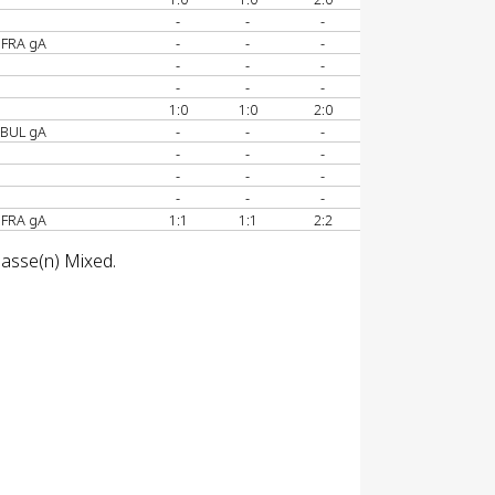
-
-
-
FRA gA
-
-
-
-
-
-
-
-
-
1:0
1:0
2:0
BUL gA
-
-
-
-
-
-
-
-
-
-
-
-
FRA gA
1:1
1:1
2:2
lasse(n) Mixed.