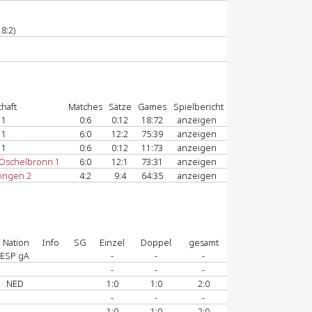
8:2)
haft
Matches
Sätze
Games
Spielbericht
 1
0:6
0:12
18:72
anzeigen
 1
6:0
12:2
75:39
anzeigen
 1
0:6
0:12
11:73
anzeigen
-Öschelbronn 1
6:0
12:1
73:31
anzeigen
lingen 2
4:2
9:4
64:35
anzeigen
Nation
Info
SG
Einzel
Doppel
gesamt
ESP gA
-
-
-
-
-
-
NED
1:0
1:0
2:0
-
-
-
1:0
1:0
2:0