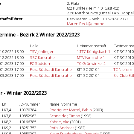
e
2. Platz
8:2 Punkte (Heim 4:0, Gast 4:2)
22:8 Matchpunkte (Einzel 14:6, Doppel 
haftsführer
Beck Maren - Mobil: 015787912373
Maren.Beck@gmx.net
termine - Bezirk 2 Winter 2022/2023
Halle
Heimmannschaft
Gastmannsc
.10.2022 18:00
TSV Jöhlingen
1.TTC Königsbach 1
KIT SC 2010
.12.2022 18:00
SSC Karlsruhe
MTV Karlsruhe 1
KIT SC 2010
.01.2023 17:00
FC Südstern
TC Grünwinkel 2
KIT SC 2010
.01.2023 17:00
Post Südstadt Karlsruhe
KIT SC 2010 1
TC Niefern
.03.2023 17:00
Post Südstadt Karlsruhe
KIT SC 2010 1
Ski-Club Ett
er - Winter 2022/2023
LK
ID-Nummer
Name, Vorname
LK7,4
10370784
Rodriguez Martel, Pablo
(2003)
LK7,8
19852962
Schneider, Timon
(1998)
LK8,2
10166785
Köhne, Ake
(2001)
LK9,2
18251752
Roth, Andreas
(1982)
LK9,5
19850392
Kimm-Friedenberg, Frederic
(1998)