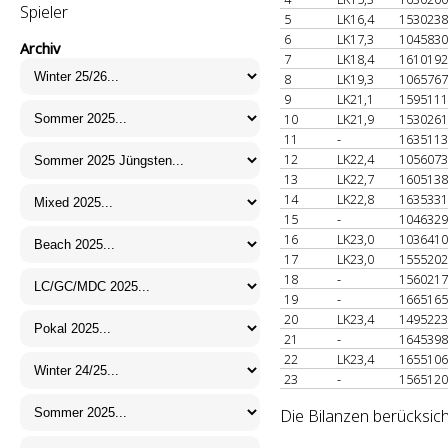
Spieler
5
LK16,4
153023
6
LK17,3
104583
Archiv
7
LK18,4
161019
8
LK19,3
106576
9
LK21,1
159511
10
LK21,9
153026
11
-
163511
12
LK22,4
105607
13
LK22,7
160513
14
LK22,8
163533
15
-
104632
16
LK23,0
103641
17
LK23,0
155520
18
-
156021
19
-
166516
20
LK23,4
149522
21
-
164539
22
LK23,4
165510
23
-
156512
Die Bilanzen berücksich