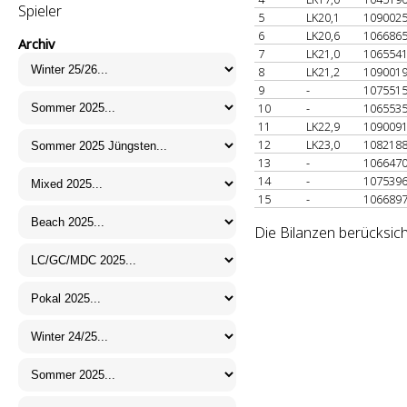
Spieler
5
LK20,1
109002
6
LK20,6
106686
Archiv
7
LK21,0
106554
8
LK21,2
109001
9
-
107551
10
-
106553
11
LK22,9
109009
12
LK23,0
108218
13
-
106647
14
-
107539
15
-
106689
Die Bilanzen berücksich