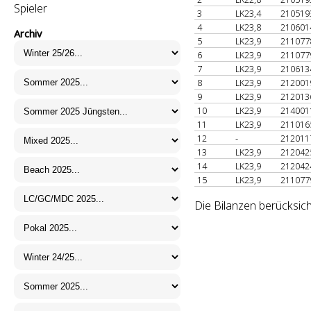
Spieler
3
LK23,4
21051
4
LK23,8
21060
Archiv
5
LK23,9
21107
6
LK23,9
21107
7
LK23,9
21061
8
LK23,9
21200
9
LK23,9
21201
10
LK23,9
21400
11
LK23,9
21101
12
-
21201
13
LK23,9
21204
14
LK23,9
21204
15
LK23,9
21107
Die Bilanzen berücksich